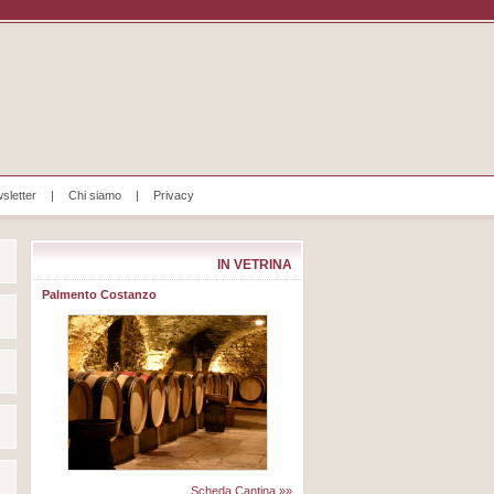
sletter
|
Chi siamo
|
Privacy
IN VETRINA
Palmento Costanzo
Scheda Cantina »»