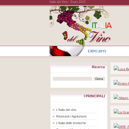
Italia del Vino - Expo 2015
Ricerca
Luca Be
Eroico 
I PRINCIPALI
Mauro G
L'Italia del vino
La Gran
Ristoranti / Agriturismi
L'Italia delle enoteche
DIRE, 