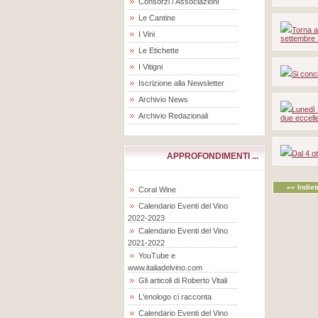
Consorzi / Associazioni
Le Cantine
Torna a
I Vini
settembre
Le Etichette
I Vitigni
Si conc
Iscrizione alla Newsletter
Archivio News
Lunedì 
Archivio Redazionali
due eccell
Dal 4 o
APPROFONDIMENTI ...
«« Indiet
Coral Wine
Calendario Eventi del Vino
2022-2023
Calendario Eventi del Vino
2021-2022
YouTube e
www.italiadelvino.com
Gli articoli di Roberto Vitali
L'enologo ci racconta
Calendario Eventi del Vino