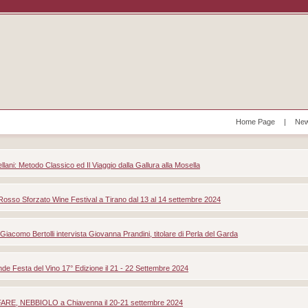
Home Page
|
New
llani: Metodo Classico ed Il Viaggio dalla Gallura alla Mosella
Rosso Sforzato Wine Festival a Tirano dal 13 al 14 settembre 2024
iacomo Bertolli intervista Giovanna Prandini, titolare di Perla del Garda
de Festa del Vino 17° Edizione il 21 - 22 Settembre 2024
FARE, NEBBIOLO a Chiavenna il 20-21 settembre 2024