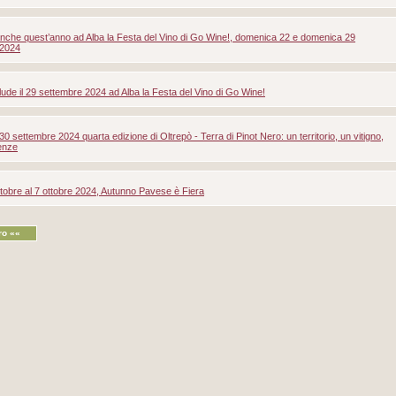
nche quest’anno ad Alba la Festa del Vino di Go Wine!, domenica 22 e domenica 29
 2024
lude il 29 settembre 2024 ad Alba la Festa del Vino di Go Wine!
30 settembre 2024 quarta edizione di Oltrepò - Terra di Pinot Nero: un territorio, un vitigno,
enze
ttobre al 7 ottobre 2024, Autunno Pavese è Fiera
ro ««