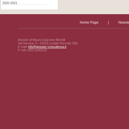
2020-2021
Home Page
|
Newsle
Answer di Mauro Giacomo Bertolli
Via Novara, 4 - 21015 Lonate Pozzolo (VA)
E-mail:
info@answer-consulenza.it
P. IVA: 02573240120