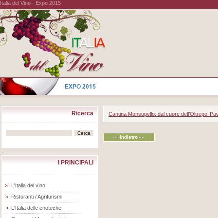
Italia del Vino - Expo 2015
Ricerca
Cantina Monsupello: dal cuore dell’Oltrepo’ Pave
«« Indietro ««
I PRINCIPALI
L'Italia del vino
Ristoranti / Agriturismi
L'Italia delle enoteche