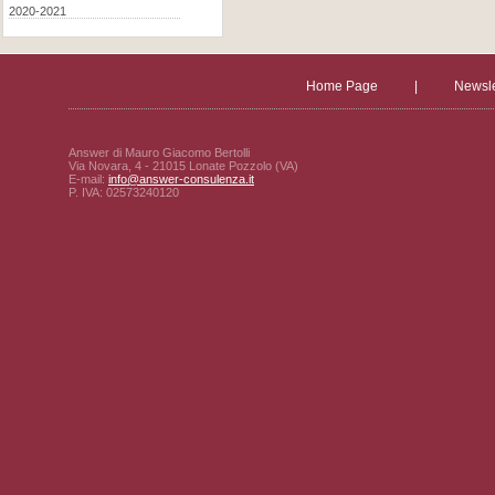
2020-2021
Home Page
|
Newsle
Answer di Mauro Giacomo Bertolli
Via Novara, 4 - 21015 Lonate Pozzolo (VA)
E-mail:
info@answer-consulenza.it
P. IVA: 02573240120