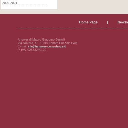
2020-2021
Home Page
|
Newsle
Answer di Mauro Giacomo Bertolli
Via Novara, 4 - 21015 Lonate Pozzolo (VA)
E-mail:
info@answer-consulenza.it
P. IVA: 02573240120