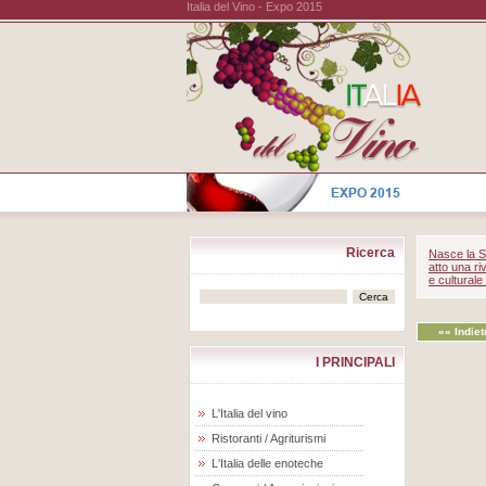
Italia del Vino - Expo 2015
Ricerca
Nasce la Sl
atto una ri
e cultural
«« Indiet
I PRINCIPALI
L'Italia del vino
Ristoranti / Agriturismi
L'Italia delle enoteche