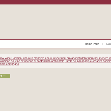
Home Page
|
New
ow Wine Coalition: una rete mondiale che riunisce tutti i protagonisti della filiera per mettere in
voluzione del vino all’insegna di sostenibilità ambientale, tutela del paesaggio e crescita social
e delle campagne
ro ««