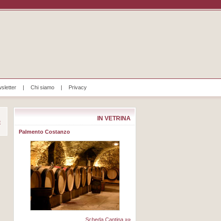
sletter
|
Chi siamo
|
Privacy
IN VETRINA
e
Palmento Costanzo
Scheda Cantina »»