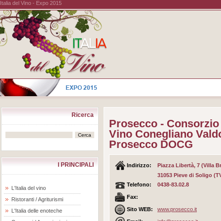
Italia del Vino - Expo 2015
Ricerca
Prosecco - Consorzio 
Vino Conegliano Vald
Prosecco DOCG
I PRINCIPALI
Indirizzo:
Piazza Libertà, 7 (Villa B
31053 Pieve di Soligo (T
Telefono:
0438-83.02.8
L'Italia del vino
Fax:
Ristoranti / Agriturismi
Sito WEB:
www.prosecco.it
L'Italia delle enoteche