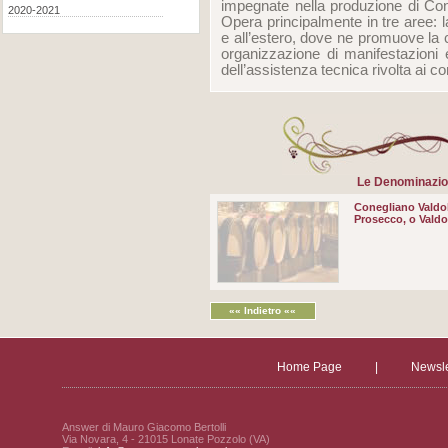
impegnate nella produzione di Co
2020-2021
Opera principalmente in tre aree: la
e all’estero, dove ne promuove la 
organizzazione di manifestazioni 
dell’assistenza tecnica rivolta ai co
Le Denominazion
Conegliano Valdo
Prosecco, o Vald
«« Indietro ««
Home Page
|
Newsle
Answer di Mauro Giacomo Bertolli
Via Novara, 4 - 21015 Lonate Pozzolo (VA)