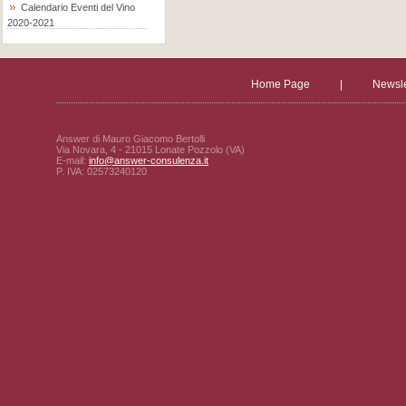
Calendario Eventi del Vino
2020-2021
Home Page
|
Newsle
Answer di Mauro Giacomo Bertolli
Via Novara, 4 - 21015 Lonate Pozzolo (VA)
E-mail:
info@answer-consulenza.it
P. IVA: 02573240120