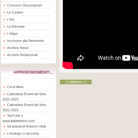
Consorzi / Associazioni
Le Cantine
I Vini
Le Etichette
I Vitigni
Iscrizione alla Newsletter
Archivio News
Archivio Redazionali
APPROFONDIMENTI ...
«« Indietro ««
Coral Wine
Calendario Eventi del Vino
2022-2023
Calendario Eventi del Vino
2021-2022
YouTube e
www.italiadelvino.com
Gli articoli di Roberto Vitali
L'enologo ci racconta