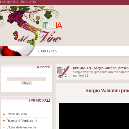
Italia del Vino - Expo 2015
Ricerca
(09/04/2017) - Sergio Valentini prese
Sergio Valentini presenta alla telecamera d
numero 51
Sergio Valentini pr
I PRINCIPALI
L'Italia del vino
Ristoranti / Agriturismi
L'Italia delle enoteche