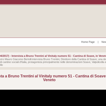
Home Page
|
New
04/2017) - Intervista a Bruno Trentini al Vinitaly numero 51 - Cantina di Soave, in Venet
ostro Mauro Giacomo Bertolli intervista Bruno Trentini, Direttore della Cantina di Soave, una del
di cantine sociali d'Italia, protagonista principalmente nelle denominazioni Soave, Valpolicella 
llo
sta a Bruno Trentini al Vinitaly numero 51 - Cantina di Soave,
Veneto