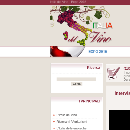
Italia del Vino - Expo 2015
Ricerca
(11/
Il n
gran
Dure
Intervi
I PRINCIPALI
L'Italia del vino
Ristoranti / Agriturismi
L'Italia delle enoteche