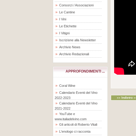
Consorzi / Associazioni
Le Cantine
I Vini
Le Etichette
I Vitigni
Iscrizione alla Newsletter
Archivio News
Archivio Redazionali
APPROFONDIMENTI ...
Coral Wine
Calendario Eventi del Vino
2022-2023
«« Indietro «
Calendario Eventi del Vino
2021-2022
YouTube e
www.italiadelvino.com
Gli articoli di Roberto Vitali
L'enologo ci racconta