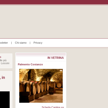
sletter
|
Chi siamo
|
Privacy
o
IN VETRINA
le più
e Lessini
Palmento Costanzo
 in
Scheda Cantina »»