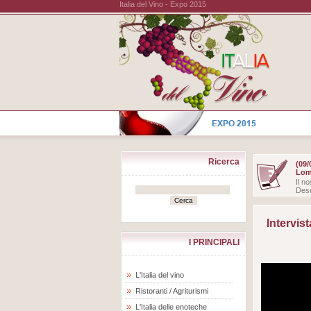
Italia del Vino - Expo 2015
Ricerca
(09/
Lom
Il n
Des
Intervis
I PRINCIPALI
L'Italia del vino
Ristoranti / Agriturismi
L'Italia delle enoteche