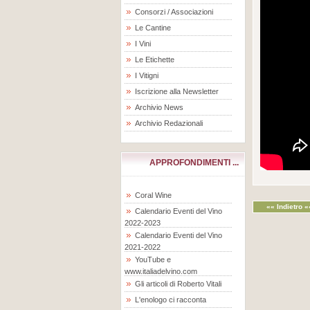
Consorzi / Associazioni
Le Cantine
I Vini
Le Etichette
I Vitigni
Iscrizione alla Newsletter
Archivio News
Archivio Redazionali
APPROFONDIMENTI ...
Coral Wine
«« Indietro «
Calendario Eventi del Vino
2022-2023
Calendario Eventi del Vino
2021-2022
YouTube e
www.italiadelvino.com
Gli articoli di Roberto Vitali
L'enologo ci racconta