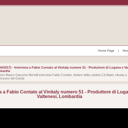
Home Page
|
New
04/2017) - Intervista a Fabio Contato al Vinitaly numero 51 - Produttore di Lugana e Va
bardia
ostro Mauro Giacomo Bertolli intervista Fabio Contato, titolare della cantina Cà Maiol, situata a
enzano del Garda
ta a Fabio Contato al Vinitaly numero 51 - Produttore di Lug
Valtenesi, Lombardia