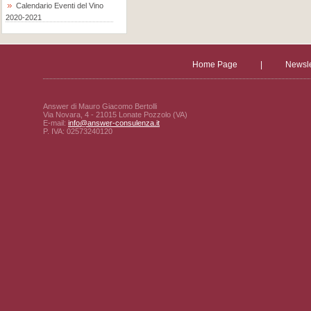
Calendario Eventi del Vino
2020-2021
Home Page
|
Newsle
Answer di Mauro Giacomo Bertolli
Via Novara, 4 - 21015 Lonate Pozzolo (VA)
E-mail:
info@answer-consulenza.it
P. IVA: 02573240120