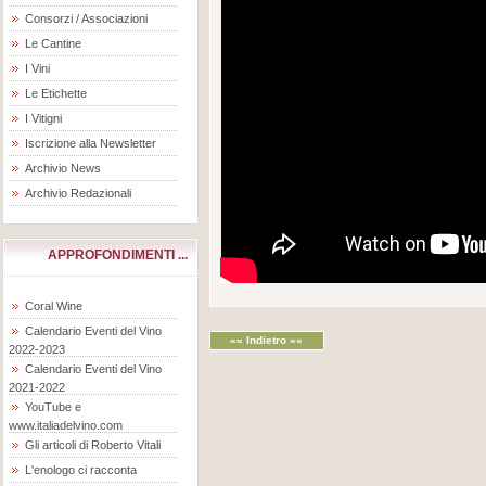
Consorzi / Associazioni
Le Cantine
I Vini
Le Etichette
I Vitigni
Iscrizione alla Newsletter
Archivio News
Archivio Redazionali
APPROFONDIMENTI ...
Coral Wine
Calendario Eventi del Vino
«« Indietro ««
2022-2023
Calendario Eventi del Vino
2021-2022
YouTube e
www.italiadelvino.com
Gli articoli di Roberto Vitali
L'enologo ci racconta