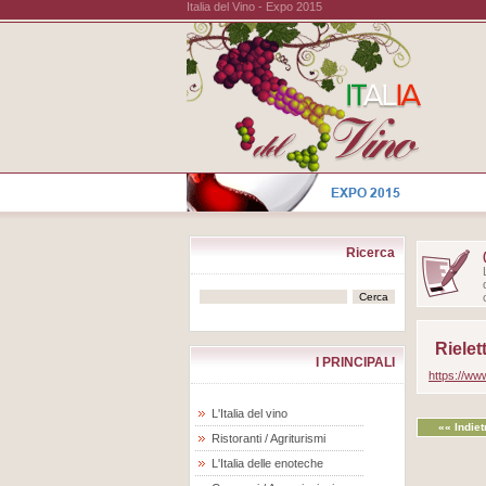
Italia del Vino - Expo 2015
Ricerca
Rielet
I PRINCIPALI
https://www
L'Italia del vino
«« Indiet
Ristoranti / Agriturismi
L'Italia delle enoteche