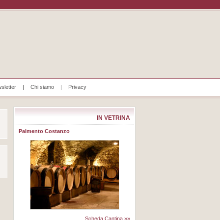
sletter
|
Chi siamo
|
Privacy
IN VETRINA
Palmento Costanzo
Scheda Cantina »»