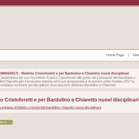
Home Page
|
New
(08/04/2017) - Rieletto Cristoforetti e per Bardolino e Chiaretto nuovi disciplinari
L’assemblea dei soci ha rieletto Franco Cristoforetti alla guida del Consorzio del Bardolino e
del Chiaretto per il prossimo triennio ed il suo programma è di portare entro l’estate 2017 la
completa revisione dei disciplinari di produzione dell’area Bardolino e Chiaretto
to Cristoforetti e per Bardolino e Chiaretto nuovi disciplinari
.egnews.it/rieletto-cristoforetti-bardolino-chiaretto-nuovi-disciplinari/
ro ««