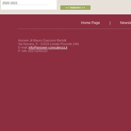
2020-2021
«« Indietro ««
Home Page
|
Newsle
Answer di Mauro Giacomo Bertolli
Via Novara, 4 - 21015 Lonate Pozzolo (VA)
E-mail:
info@answer-consulenza.it
P. IVA: 02573240120