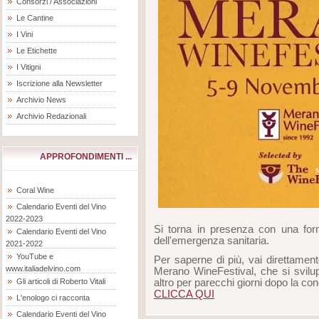
Consorzi / Associazioni
Le Cantine
I Vini
Le Etichette
I Vitigni
Iscrizione alla Newsletter
Archivio News
Archivio Redazionali
APPROFONDIMENTI ...
Coral Wine
Calendario Eventi del Vino
2022-2023
Si torna in presenza con una form
Calendario Eventi del Vino
dell'emergenza sanitaria.
2021-2022
YouTube e
Per saperne di più, vai direttament
www.italiadelvino.com
Merano WineFestival, che si svilu
altro per parecchi giorni dopo la c
Gli articoli di Roberto Vitali
CLICCA QUI
L'enologo ci racconta
Calendario Eventi del Vino