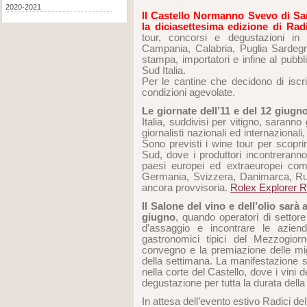
2020-2021
Il Castello Normanno Svevo di Sa
la diciasettesima edizione di Rad
tour, concorsi e degustazioni in 
Campania, Calabria, Puglia Sardegna
stampa, importatori e infine al pubbli
Sud Italia.
Per le cantine che decidono di iscr
condizioni agevolate.
Le giornate dell’11 e del 12 giug
Italia, suddivisi per vitigno, sarann
giornalisti nazionali ed internazionali
Sono previsti i wine tour per scoprir
Sud, dove i produttori incontreranno 
paesi europei ed extraeuropei co
Germania, Svizzera, Danimarca, Russi
ancora provvisoria.
Rolex Explorer R
Il Salone del vino e dell’olio sarà
giugno
, quando operatori di settor
d’assaggio e incontrare le azien
gastronomici tipici del Mezzogior
convegno e la premiazione delle migl
della settimana. La manifestazione s
nella corte del Castello, dove i vini 
degustazione per tutta la durata della
In attesa dell’evento estivo Radici d