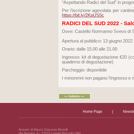
“Aspettando Radici del Sud” in progr
Per l’iscrizione agevolata per cantine
https://bit.ly/2KpUS5c
RADICI DEL SUD 2022 - Salon
Dove: Castello Normanno Svevo di S
Apertura al pubblico: 13 giugno 2022
Orario: dalle 15.00 alle 21.00
Ingresso: kit di degustazione €20 (c
quaderno di degustazione)
Parcheggio: disponibile
I minorenni non pagano l’ingresso e 
«« Indietro ««
Home Page
|
Newsle
Answer di Mauro Giacomo Bertolli
Via Novara, 4 - 21015 Lonate Pozzolo (VA)