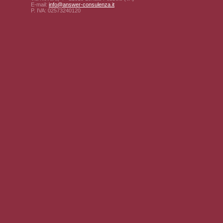
E-mail:
info@answer-consulenza.it
P. IVA: 02573240120