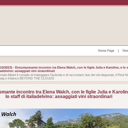
Home Page
|
New
/10/2023) - Entusiasmante incontro tra Elena Walch, con le figlie Julia e Karoline, e lo s
liadelvino: assaggiati vini straordinari
nato Albani il compito di tratteggiare l'azienda e di raccontare due dei vini degustati, il Pinot 
wig e il bianco BEYOND THE CLOUDS
mante incontro tra Elena Walch, con le figlie Julia e Karolin
lo staff di italiadelvino: assaggiati vini straordinari