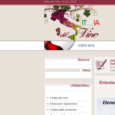
Italia del Vino - Expo 2015
Ricerca
(03
ita
A Do
Lud
Entusias
I PRINCIPALI
L'Italia del vino
Ristoranti / Agriturismi
L'Italia delle enoteche