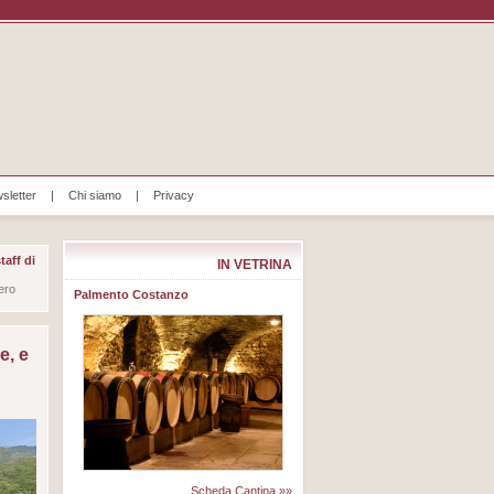
sletter
|
Chi siamo
|
Privacy
taff di
IN VETRINA
Nero
Palmento Costanzo
e, e
Scheda Cantina »»