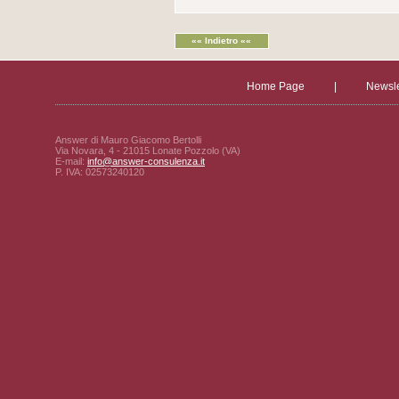
«« Indietro ««
Home Page
|
Newsle
Answer di Mauro Giacomo Bertolli
Via Novara, 4 - 21015 Lonate Pozzolo (VA)
E-mail:
info@answer-consulenza.it
P. IVA: 02573240120