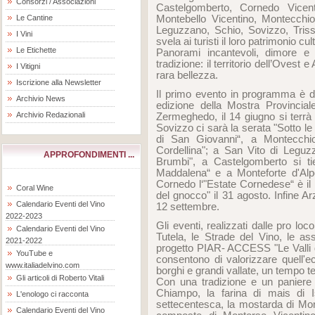
Consorzi / Associazioni
Castelgomberto, Cornedo Vicent
Montebello Vicentino, Montecchi
Le Cantine
Leguzzano, Schio, Sovizzo, Triss
I Vini
svela ai turisti il loro patrimonio 
Le Etichette
Panorami incantevoli, dimore e c
tradizione: il territorio dell’Ovest
I Vitigni
rara bellezza.
Iscrizione alla Newsletter
Il primo evento in programma è 
Archivio News
edizione della Mostra Provincial
Archivio Redazionali
Zermeghedo, il 14 giugno si terrà 
Sovizzo ci sarà la serata "Sotto le 
di San Giovanni“, a Montecchio M
Cordellina"; a San Vito di Leguzz
APPROFONDIMENTI ...
Brumbi", a Castelgomberto si tie
Maddalena“ e a Monteforte d'Alpon
Cornedo l‘"Estate Cornedese“ è il
Coral Wine
del gnocco" il 31 agosto. Infine Arz
Calendario Eventi del Vino
12 settembre.
2022-2023
Gli eventi, realizzati dalle pro loc
Calendario Eventi del Vino
Tutela, le Strade del Vino, le ass
2021-2022
progetto PIAR- ACCESS "Le Valli d
YouTube e
consentono di valorizzare quell'eco 
www.italiadelvino.com
borghi e grandi vallate, un tempo te
Gli articoli di Roberto Vitali
Con una tradizione e un paniere 
Chiampo, la farina di mais di Is
L'enologo ci racconta
settecentesca, la mostarda di Mon
Calendario Eventi del Vino