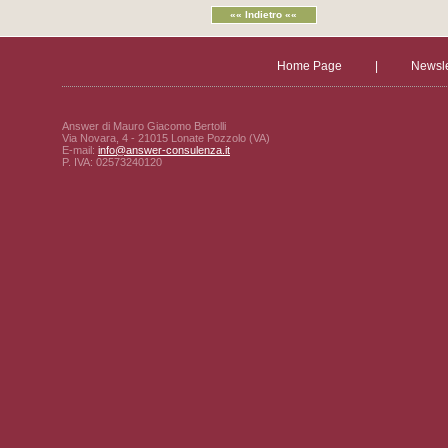
«« Indietro ««
Home Page
|
Newsle
Answer di Mauro Giacomo Bertolli
Via Novara, 4 - 21015 Lonate Pozzolo (VA)
E-mail:
info@answer-consulenza.it
P. IVA: 02573240120