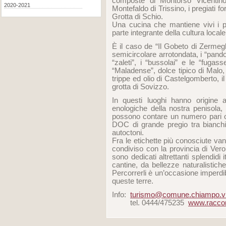
composte di Montorso Vicentino
2020-2021
Montefaldo di Trissino, i pregiati f
Grotta di Schio.
Una cucina che mantiene vivi i pi
parte integrante della cultura locale
È il caso de “Il Gobeto di Zermeg
semicircolare arrotondata, i “pandol
“zaleti”, i “bussolai” e le “fugas
“Maladense”, dolce tipico di Malo, “
trippe ed olio di Castelgomberto, il
grotta di Sovizzo.
In questi luoghi hanno origine a
enologiche della nostra penisola, 
possono contare un numero pari o s
DOC di grande pregio tra bianchi,
autoctoni.
Fra le etichette più conosciute v
condiviso con la provincia di Veron
sono dedicati altrettanti splendidi i
cantine, da bellezze naturalistiche
Percorrerli è un’occasione imperdi
queste terre.
Info:
turismo@comune.chiampo.vi.
tel. 0444/475235
www.raccont