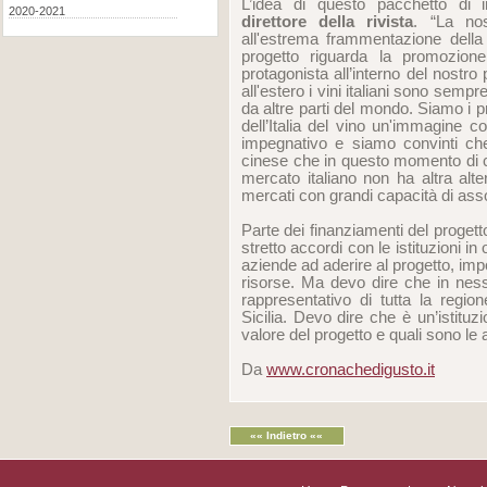
L’idea di questo pacchetto di i
2020-2021
direttore della rivista
. “La nos
all'estrema frammentazione della 
progetto riguarda la promozion
protagonista all’interno del nostro 
all'estero i vini italiani sono sempr
da altre parti del mondo. Siamo i
dell’Italia del vino un'immagine 
impegnativo e siamo convinti che 
cinese che in questo momento di cri
mercato italiano non ha altra alt
mercati con grandi capacità di ass
Parte dei finanziamenti del progett
stretto accordi con le istituzioni i
aziende ad aderire al progetto, imp
risorse. Ma devo dire che in nes
rappresentativo di tutta la regio
Sicilia. Devo dire che è un’istit
valore del progetto e quali sono le 
Da
www.cronachedigusto.it
«« Indietro ««