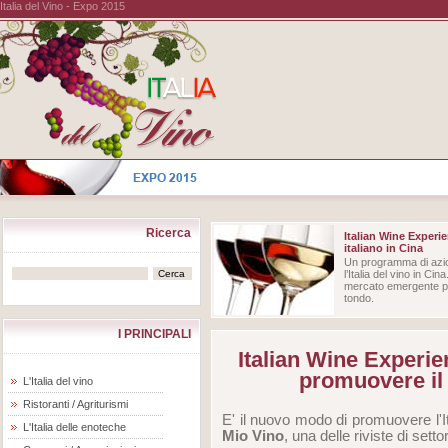
Italia del Vino - Expo 2015
Ricerca
Italian Wine Experie
italiano in Cina
Un programma di azio
l’Italia del vino in Ci
mercato emergente più
tondo.
I PRINCIPALI
Italian Wine Experien
promuovere il 
L'Italia del vino
Ristoranti / Agriturismi
E' il nuovo modo di promuovere l'It
L'Italia delle enoteche
Mio Vino
, una delle riviste di sett