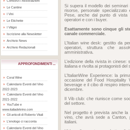
Consorzi / Associazioni
Si supera il modello dei seminari
Le Cantine
risorse, personale specializzato 
I Vini
Pese, anche dal punto di vista b
operatori e con i buyer.
Le Etichette
I Vitigni
Esattamente sono cinque gli ste
canale commerciale.
Iscrizione alla Newsletter
Archivio News
L’Italian wine desk: gestito da pe
operatori, struttura che ass
Archivio Redazionali
amministrativa.
L’edizione della rivista in cinese:
APPROFONDIMENTI ...
italiana e rivolta ai protagonisti del 
L’ItalianWine Experience: la prim
Coral Wine
occasione del Food Hospitality W
beverage e il cibo di respiro inter
Calendario Eventi del Vino
dicembre.
2022-2023
Calendario Eventi del Vino
Il Vib club: che riunisce come soci 
2021-2022
del settore.
YouTube e
www.italiadelvino.com
Nel progetto è prevista anche la 
Gli articoli di Roberto Vitali
vino, che avrà sede a Canton, p
italiani.
L'enologo ci racconta
Calendario Eventi del Vino