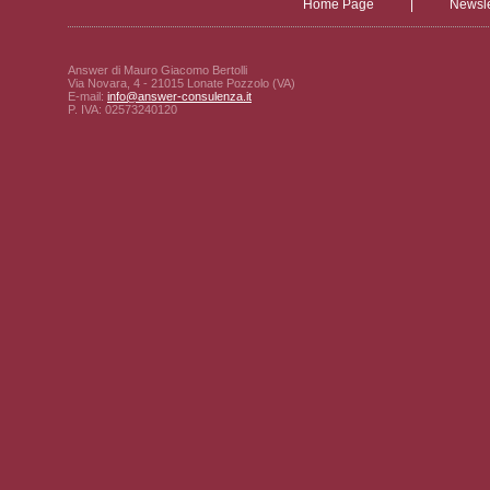
Home Page
|
Newsle
Answer di Mauro Giacomo Bertolli
Via Novara, 4 - 21015 Lonate Pozzolo (VA)
E-mail:
info@answer-consulenza.it
P. IVA: 02573240120