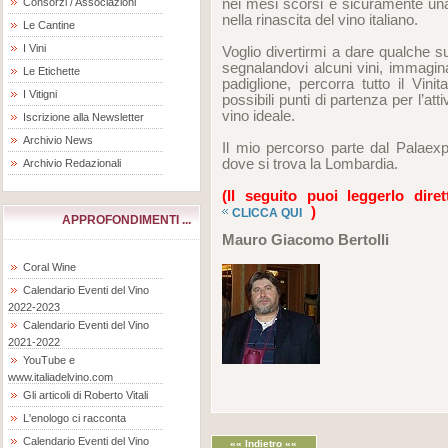
nei mesi scorsi e sicuramente una d
Consorzi / Associazioni
nella rinascita del vino italiano.
Le Cantine
I Vini
Voglio divertirmi a dare qualche
segnalandovi alcuni vini, immagin
Le Etichette
padiglione, percorra tutto il Vini
I Vitigni
possibili punti di partenza per l’att
vino ideale.
Iscrizione alla Newsletter
Archivio News
Il mio percorso parte dal Palaexpo,
dove si trova la Lombardia.
Archivio Redazionali
(Il seguito puoi leggerlo dir
)
CLICCA QUI
APPROFONDIMENTI ...
Mauro Giacomo Bertolli
Coral Wine
Calendario Eventi del Vino
2022-2023
Calendario Eventi del Vino
2021-2022
YouTube e
www.italiadelvino.com
Gli articoli di Roberto Vitali
L'enologo ci racconta
Calendario Eventi del Vino
«« Indietro ««