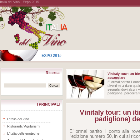
Italia del Vino - Expo 2015
Ricerca
Vinitaly tour: un it
assaggiare
E’ ormai partito il con
divertirmi a dare qu
segnalandovi alcuni v
padiglione, percorra tut
I PRINCIPALI
Vinitaly tour: un i
padiglione) de
L'Italia del vino
Ristoranti / Agriturismi
E’ ormai partito il conto alla rove
L'Italia delle enoteche
l’edizione numero 50, in cui si ri