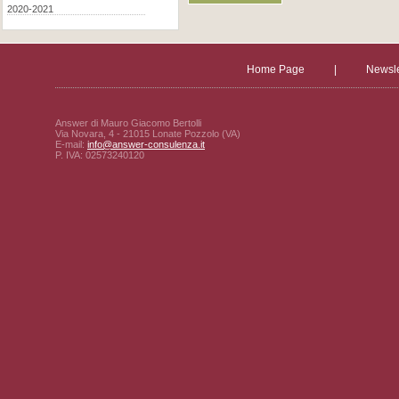
2020-2021
Home Page
|
Newsle
Answer di Mauro Giacomo Bertolli
Via Novara, 4 - 21015 Lonate Pozzolo (VA)
E-mail:
info@answer-consulenza.it
P. IVA: 02573240120