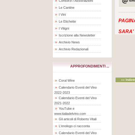
Ema
Consorzi / Associazioni
Le Cantine
I Vini
PAGIN
Le Etichette
I Vitigni
SARA'
Iscrizione alla Newsletter
Archivio News
Archivio Redazionali
APPROFONDIMENTI ...
«« Indiet
Coral Wine
Calendario Eventi del Vino
2022-2023
Calendario Eventi del Vino
2021-2022
YouTube e
www.italiadelvino.com
Gli articoli di Roberto Vitali
L'enologo ci racconta
Calendario Eventi del Vino