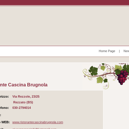
Home Page
|
New
ante Cascina Brugnola
irizzo:
Via Rezzole, 23/25
Rezzato (BS)
efono:
030-2794014
:
o WEB:
www.ristorantecascinabrugnola.com