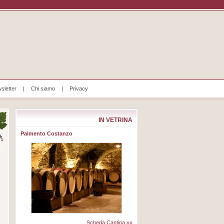
sletter
|
Chi siamo
|
Privacy
IN VETRINA
Palmento Costanzo
Scheda Cantina »»