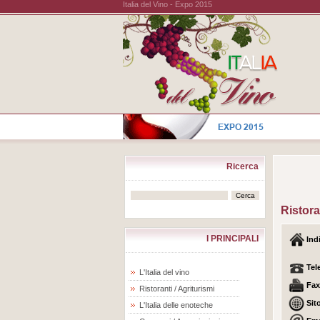
Italia del Vino - Expo 2015
Ricerca
Ristor
I PRINCIPALI
Ind
Tel
L'Italia del vino
Fax
Ristoranti / Agriturismi
Sit
L'Italia delle enoteche