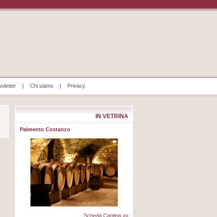
sletter
|
Chi siamo
|
Privacy
IN VETRINA
Palmento Costanzo
Scheda Cantina »»