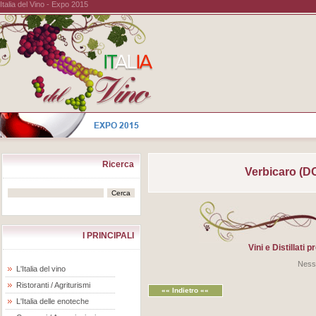
Italia del Vino - Expo 2015
Ricerca
Verbicaro (D
I PRINCIPALI
Vini e Distillati
Ness
L'Italia del vino
Ristoranti / Agriturismi
«« Indietro ««
L'Italia delle enoteche