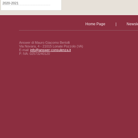
2020-2021
Home Page
|
Newsle
Answer di Mauro Giacomo Bertolli
Via Novara, 4 - 21015 Lonate Pozzolo (VA)
E-mail:
info@answer-consulenza.it
P. IVA: 02573240120