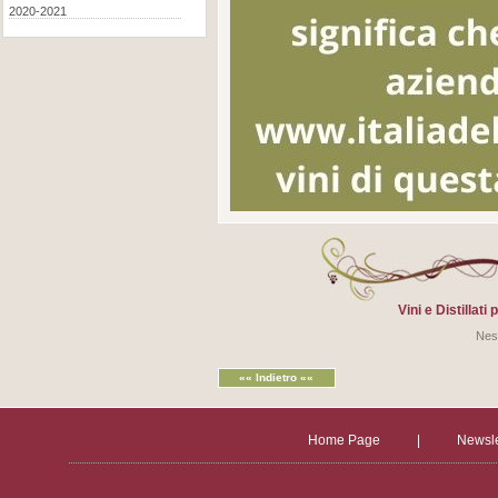
2020-2021
Vini e Distillat
Nes
«« Indietro ««
Home Page
|
Newsle