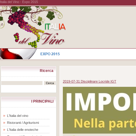
Italia del Vino - Expo 2015
Ricerca
2019-07-31 Disciplinare Locride IGT
I PRINCIPALI
L'Italia del vino
Ristoranti / Agriturismi
L'Italia delle enoteche