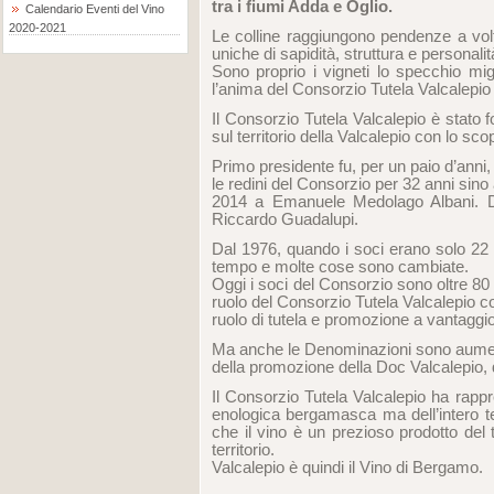
tra i fiumi Adda e Oglio.
Calendario Eventi del Vino
2020-2021
Le colline raggiungono pendenze a volte
uniche di sapidità, struttura e personalit
Sono proprio i vigneti lo specchio mig
l’anima del Consorzio Tutela Valcalepio sud
Il Consorzio Tutela Valcalepio è stato f
sul territorio della Valcalepio con lo scop
Primo presidente fu, per un paio d’anni
le redini del Consorzio per 32 anni sino
2014 a Emanuele Medolago Albani. Di
Riccardo Guadalupi.
Dal 1976, quando i soci erano solo 22 e
tempo e molte cose sono cambiate.
Oggi i soci del Consorzio sono oltre 80 
ruolo del Consorzio Tutela Valcalepio 
ruolo di tutela e promozione a vantaggio d
Ma anche le Denominazioni sono aumentat
della promozione della Doc Valcalepio, 
Il Consorzio Tutela Valcalepio ha rappre
enologica bergamasca ma dell’intero terr
che il vino è un prezioso prodotto del
territorio.
Valcalepio è quindi il Vino di Bergamo.