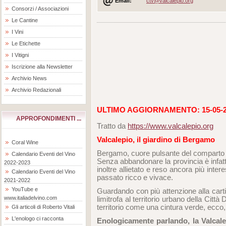
Email:
ctv@valcalepio.org
Consorzi / Associazioni
Le Cantine
I Vini
Le Etichette
I Vitigni
Iscrizione alla Newsletter
Archivio News
Archivio Redazionali
ULTIMO AGGIORNAMENTO: 15-05-2
APPROFONDIMENTI ...
Tratto da
https://www.valcalepio.org
Valcalepio, il giardino di Bergamo
Coral Wine
Bergamo, cuore pulsante del comparto ag
Calendario Eventi del Vino
Senza abbandonare la provincia è infatti 
2022-2023
inoltre allietato e reso ancora più inter
Calendario Eventi del Vino
passato ricco e vivace.
2021-2022
YouTube e
Guardando con più attenzione alla carti
www.italiadelvino.com
limitrofa al territorio urbano della Citt
territorio come una cintura verde, ecco,
Gli articoli di Roberto Vitali
L'enologo ci racconta
Enologicamente parlando, la Valcale