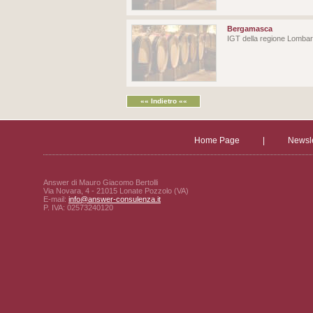
Bergamasca
IGT della regione Lombardi
«« Indietro ««
Home Page
|
Newsle
Answer di Mauro Giacomo Bertolli
Via Novara, 4 - 21015 Lonate Pozzolo (VA)
E-mail:
info@answer-consulenza.it
P. IVA: 02573240120