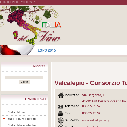
Italia del Vino - Expo 2015
Ricerca
Valcalepio - Consorzio T
Indirizzo:
Via Bergamo, 10
I PRINCIPALI
24060 San Paolo d'Argon (BG
Telefono:
035-95.39.57
L'Italia del vino
Fax:
035-95.15.92
Ristoranti / Agriturismi
Sito WEB:
www.valcalepio.org
L'Italia delle enoteche