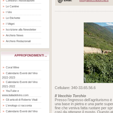
Email:
info@alvecchiotorchio.it
Consorzi / Associazioni
Le Cantine
I Vini
Le Etichette
I Vitigni
Iscrizione alla Newsletter
Archivio News
Archivio Redazionali
APPROFONDIMENTI ...
Coral Wine
Calendario Eventi del Vino
2022-2023
Calendario Eventi del Vino
2021-2022
Cellulare: 340-33.65.56.6
YouTube e
www.italiadelvino.com
Il Vecchio Torchio
Presso l'ingresso dell'agriturismo 
Gli articoli di Roberto Vitali
una base in pietra e una parte supe
L'enologo ci racconta
fine che veniva fatta ruotare per spr
Calendario Eventi del Vino
così da ottenere il mosto. Questo at