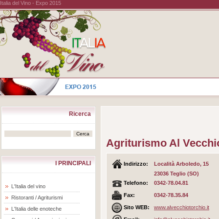
Italia del Vino - Expo 2015
Ricerca
Agriturismo Al Vecchi
I PRINCIPALI
Indirizzo:
Località Arboledo, 15
23036 Teglio (SO)
Telefono:
0342-78.04.81
L'Italia del vino
Fax:
0342-78.35.84
Ristoranti / Agriturismi
Sito WEB:
www.alvecchiotorchio.it
L'Italia delle enoteche