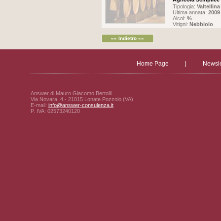
Tipologia:
Valtelli
Ultima annata:
2009
Alcol:
%
Vitigni:
Nebbiolo
«« Indietro ««
Home Page
|
Newsle
Answer di Mauro Giacomo Bertolli
Via Novara, 4 - 21015 Lonate Pozzolo (VA)
E-mail:
info@answer-consulenza.it
P. IVA: 02573240120