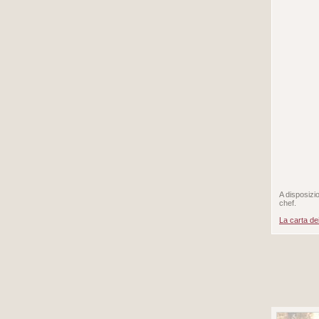
A disposizio
chef.
La carta dei