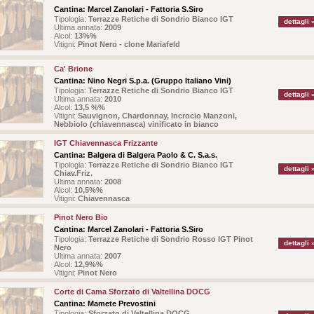
Cantina:
Marcel Zanolari - Fattoria S.Siro
Tipologia:
Terrazze Retiche di Sondrio Bianco IGT
dettagli 
Ultima annata:
2009
Alcol:
13%%
Vitigni:
Pinot Nero - clone Mariafeld
Ca' Brione
Cantina:
Nino Negri S.p.a. (Gruppo Italiano Vini)
Tipologia:
Terrazze Retiche di Sondrio Bianco IGT
dettagli 
Ultima annata:
2010
Alcol:
13,5 %%
Vitigni:
Sauvignon, Chardonnay, Incrocio Manzoni,
Nebbiolo (chiavennasca) vinificato in bianco
IGT Chiavennasca Frizzante
Cantina:
Balgera di Balgera Paolo & C. S.a.s.
Tipologia:
Terrazze Retiche di Sondrio Bianco IGT
dettagli 
Chiav.Friz.
Ultima annata:
2008
Alcol:
10,5%%
Vitigni:
Chiavennasca
Pinot Nero Bio
Cantina:
Marcel Zanolari - Fattoria S.Siro
Tipologia:
Terrazze Retiche di Sondrio Rosso IGT Pinot
dettagli 
Nero
Ultima annata:
2007
Alcol:
12,9%%
Vitigni:
Pinot Nero
Corte di Cama Sforzato di Valtellina DOCG
Cantina:
Mamete Prevostini
Tipologia:
Sforzato di Valtellina DOCG