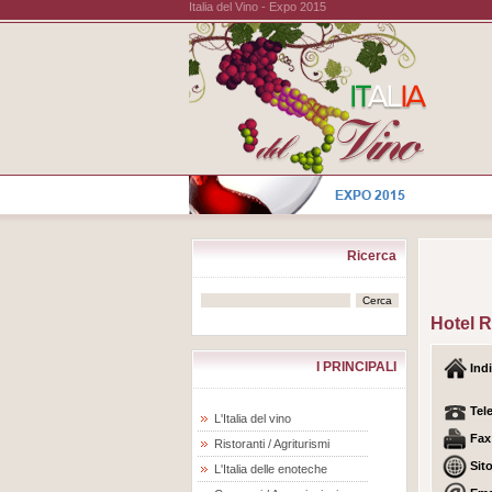
Italia del Vino - Expo 2015
Ricerca
Hotel R
I PRINCIPALI
Indi
Tel
L'Italia del vino
Fax
Ristoranti / Agriturismi
Sit
L'Italia delle enoteche