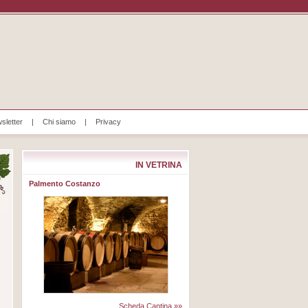
sletter
|
Chi siamo
|
Privacy
IN VETRINA
Palmento Costanzo
Scheda Cantina »»