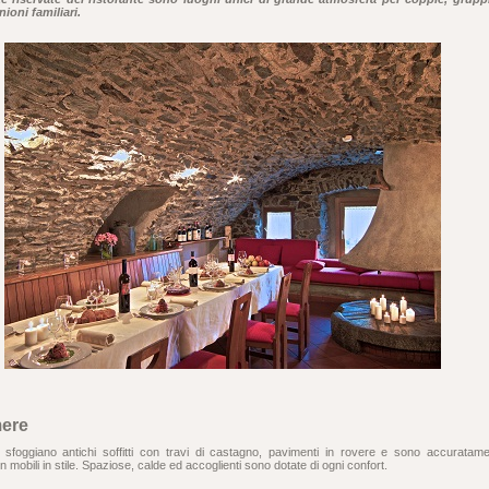
nioni familiari.
ere
sfoggiano antichi soffitti con travi di castagno, pavimenti in rovere e sono accuratam
 mobili in stile. Spaziose, calde ed accoglienti sono dotate di ogni confort.