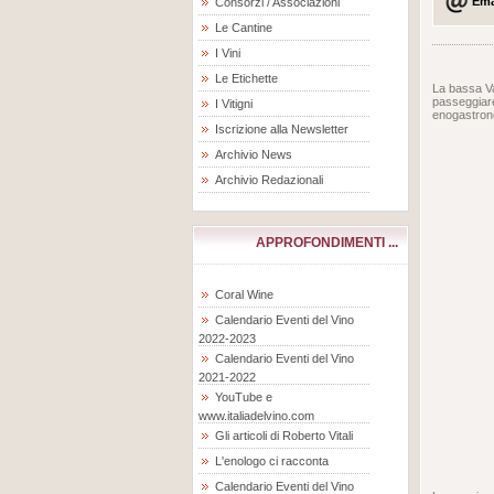
Ema
Consorzi / Associazioni
Le Cantine
I Vini
Le Etichette
La bassa Val
passeggiar
I Vitigni
enogastrono
Iscrizione alla Newsletter
Archivio News
Archivio Redazionali
APPROFONDIMENTI ...
Coral Wine
Calendario Eventi del Vino
2022-2023
Calendario Eventi del Vino
2021-2022
YouTube e
www.italiadelvino.com
Gli articoli di Roberto Vitali
L'enologo ci racconta
Calendario Eventi del Vino