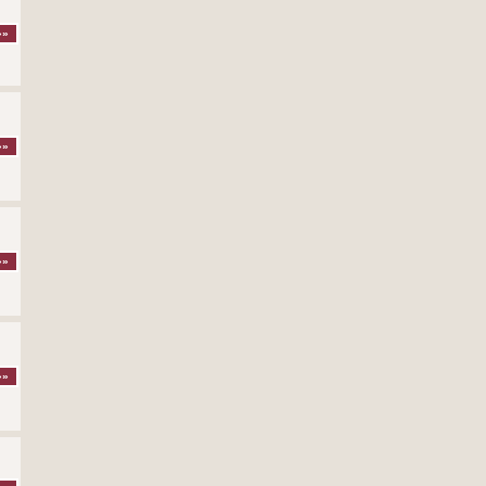
»»
»»
»»
»»