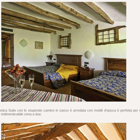
istica Suite con lo stupendo camino in sasso è arredata con mobili d’epoca è perfetta per
 indimenticabile cena a due.