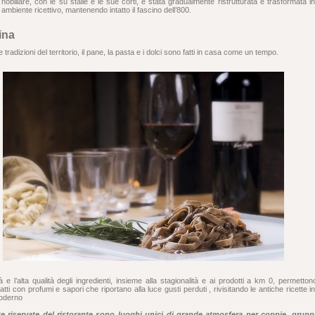
nobiliare, con le su stalle e le sue corti, è stata gradualmente ristrutturata e trasformata i
ambiente ricettivo, mantenendo intatto il fascino dell’800.
ina
tradizioni del territorio, il pane, la pasta e i dolci sono fatti in casa come un tempo.
à e l’alta qualità degli ingredienti, insieme alla stagionalità e ai prodotti a km 0, permetton
iatti con profumi e sapori che riportano alla luce gusti perduti , rivisitando le antiche ricette i
oderno
te riservate del ristorante sono luoghi unici di grande atmosfera per coppie, gruppi