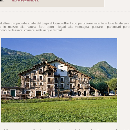
il:
labrace@labrace.it
tellina, proprio alle spalle del Lago di Como offre il suo particolare incanto in tutte le stagioni
e in mezzo alla natura, fare sport legati alla montagna, gustare particolari perco
mici o rilassarsi immersi nelle acque termali.