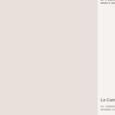
amici o riu
Le Cam
Le camere 
arredate con