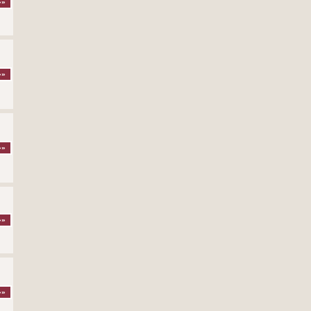
»»
»»
»»
»»
»»