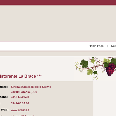
Home Page
|
New
istorante La Brace ***
rizzo:
Strada Statale 38 dello Stelvio
23010 Forcola (SO)
efono:
0342-66.04.08
:
0342-66.14.66
o WEB:
www.labrace.it