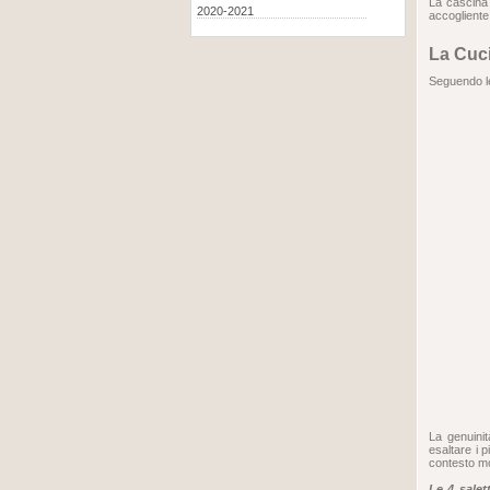
La cascina 
2020-2021
accogliente 
La Cuc
Seguendo le 
La genuinit
esaltare i p
contesto m
Le 4 salet